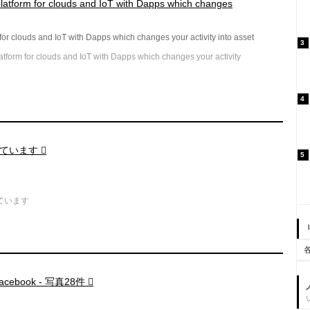
latform for clouds and IoT with Dapps which changes
or clouds and IoT with Dapps which changes your activity into asset
3
orm for clouds and IoT with Dapps which changes your activity
4
利用しています
5
用しています
ebook - 写真28件