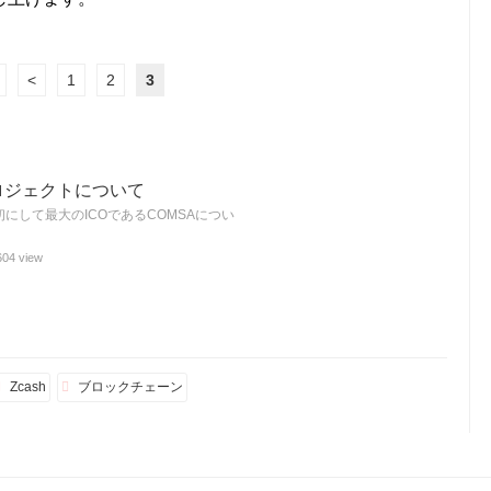
<
1
2
3
ロジェクトについて
にして最大のICOであるCOMSAについ
604 view
Zcash
ブロックチェーン