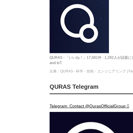
QURAS - 「いいね！」17,081件 · 1,292人が話題にしています -
and IoT.
出典：QURAS - 科学・技術・エンジニアリング | Face
QURAS Telegram
Telegram: Contact @QurasOfficialGroup