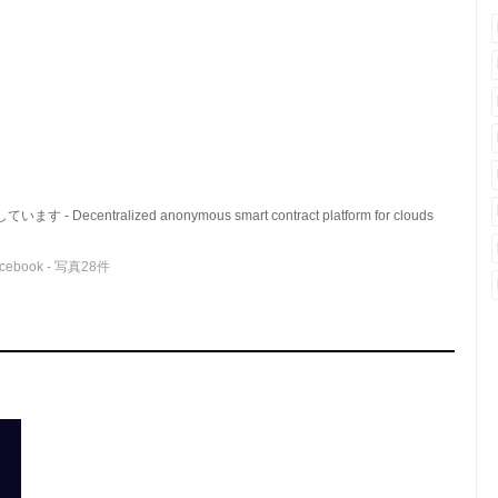
 Decentralized anonymous smart contract platform for clouds
book - 写真28件