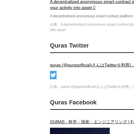
A decentralized anonymous smart contract p
your activity into asset
A decentralized anonymous smart contract platform f
出典：A decentralized anonymous smart contract platf
into asset
Quras Twitter
quras (@qurasofficial)さんはTwitterを
出典：quras (@qurasofficial)さんはTwitterを利
Quras Facebook
QURAS - 科学・技術・エンジニアリング | Fac