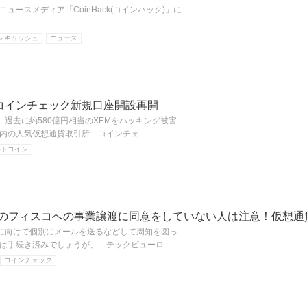
ュースメディア「CoinHack(コインハック)」に
ンキャッシュ
ニュース
コインチェック新規口座開設再開
から、過去に約580億円相当のXEMをハッキング被害
内の人気仮想通貨取引所「コインチェ…
ルトコイン
イフ)のフィスコへの事業譲渡に同意をしていない人は注意！仮想
ザーに向けて個別にメールを送るなどして周知を図っ
は手続き済みでしょうが、「テックビューロ…
コインチェック