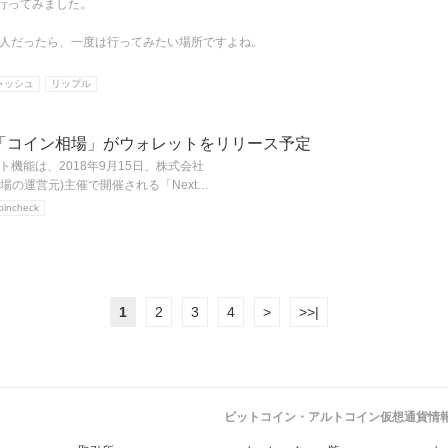
rに行ってみました。
人だったら、一度は行ってみたい場所ですよね。
ャッシュ
リップル
「コイン相場」がウォレットをリリース予定
機能は、2018年9月15日、株式会社
イン相場の運営元)主催で開催される「Next…
oincheck
1
2
3
4
>
>>|
ビットコイン・アルトコイン仮想通貨情報