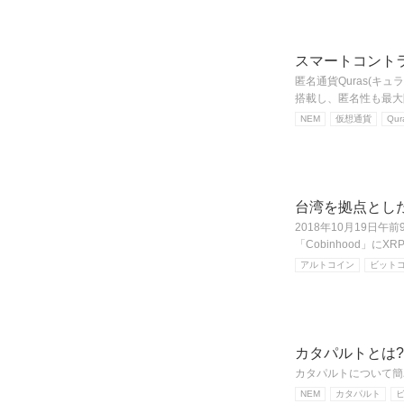
スマートコントラ
匿名通貨Quras(キ
搭載し、匿名性も最大
NEM
仮想通貨
Qur
台湾を拠点とした仮
2018年10月19日
「Cobinhood」にX
アルトコイン
ビット
カタパルトとは
カタパルトについて簡
NEM
カタパルト