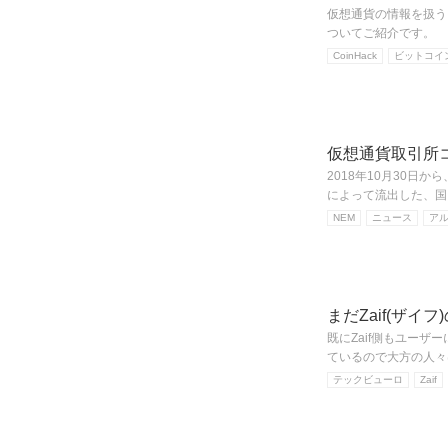
仮想通貨の情報を扱うニ
ついてご紹介です。
CoinHack
ビットコイ
仮想通貨取引所
2018年10月30日
によって流出した、国
NEM
ニュース
ア
まだZaif(ザ
既にZaif側もユー
ているので大方の人々
テックビューロ
Zaif