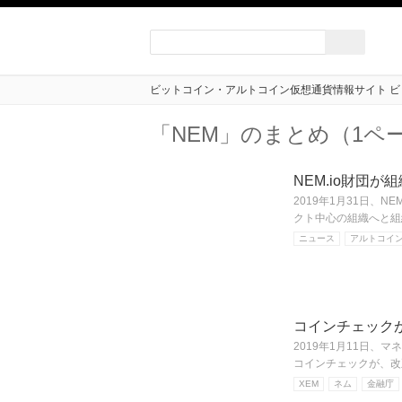
ビットコイン・アルトコイン仮想通貨情報サイト ビ
「NEM」のまとめ（1ペ
NEM.io財団
2019年1月31日、
クト中心の組織へと組
ニュース
アルトコイ
コインチェック
2019年1月11日、
コインチェックが、改
XEM
ネム
金融庁