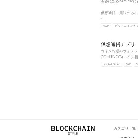
渋谷にあるnem ba
仮想通貨に興味のある
<…
NEM
ビットコインキ
仮想通貨アプリ
コイン相場のウォレット
COINJINJYA(コ
COINJINJYA
zaif
c
カテゴリ一覧