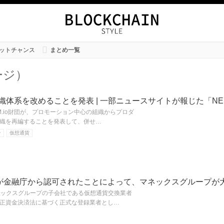
ットチャンス
まとめ一覧
ージ）
が組織体系を改めることを発表 | 一部ニュースサイトが報じた「N
NEM.io財団が、プロモーション中心の組織からプロダ
織を再編することを発表して、併せ…
ン
仮想通貨
が金融庁から認可されたことによって、マネックスグループが
マネックスグループの子会社である仮想通貨交換業者
正資金決済法に基づく正式な登録業者とし…