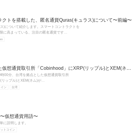
クトを搭載した、匿名通貨Quras(キュラス)について〜前編〜
ュラス)について紹介します。スマートコントラクトを
限に高まっている、注目の匿名通貨です…
as
想通貨取引所「Cobinhood」にXRP(リップル)とXEM(ネ…
午前9時00分、台湾を拠点とした仮想通貨取引所
RP(リップル)とXEM(ネム)が…
コイン
台湾
?〜仮想通貨用語〜
単に説明します。
ビットコイン