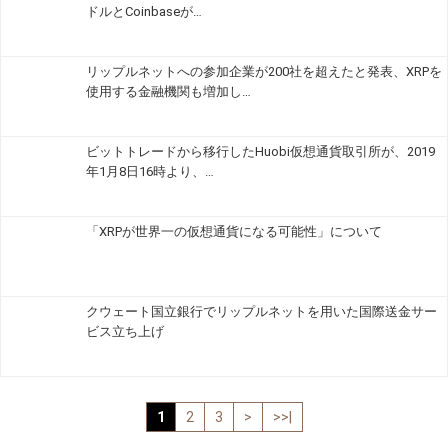
ドルとCoinbaseが…
リップルネットへの参加企業が200社を超えたと発表、XRPを
使用する金融機関も増加し…
ビットトレードから移行したHuobi仮想通貨取引所が、2019
年1月8日16時より、…
「XRPが世界一の仮想通貨になる可能性」について
クウェート国立銀行でリップルネットを用いた国際送金サー
ビス立ち上げ
1
2
3
>
>>|