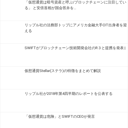
「仮想通貨は暗号資産と呼ぶ/ブロックチェーンに注目してい
る」 と安倍首相が国会答弁を…
リップル社の法務部トップにアメリカ金融大手CIT出身者を迎
える
SWIFTがブロックチェーン技術開発会社のR３と提携を発表 |
仮想通貨Stellar(ステラ)の特徴をまとめて解説
リップル社が2018年第4四半期のレポートを公表する
「仮想通貨は危険」とSWIFTのCEOが発言