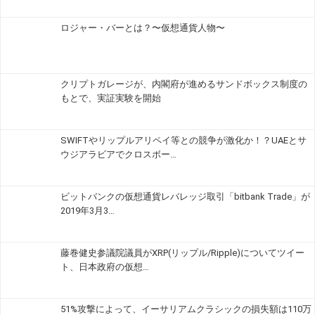
ロジャー・バーとは？〜仮想通貨人物〜
クリプトガレージが、内閣府が進めるサンドボックス制度の
もとで、実証実験を開始
SWIFTやリップルアリペイ等との競争が激化か！？UAEとサ
ウジアラビアでクロスボー…
ビットバンクの仮想通貨レバレッジ取引「bitbank Trade」が
2019年3月3…
藤巻健史参議院議員がXRP(リップル/Ripple)についてツイー
ト、日本政府の仮想…
51%攻撃によって、イーサリアムクラシックの損失額は110万